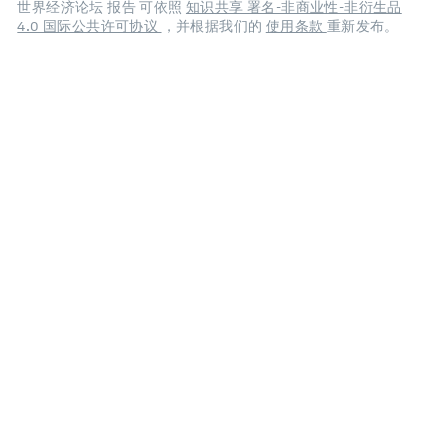
世界经济论坛 报告 可依照
知识共享 署名-非商业性-非衍生品
4.0 国际公共许可协议
，并根据我们的
使用条款
重新发布。