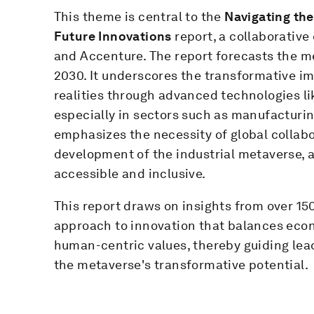
This theme is central to the
Navigating the
Future Innovations
report, a collaborativ
and Accenture. The report forecasts the me
2030. It underscores the transformative im
realities through advanced technologies li
especially in sectors such as manufacturin
emphasizes the necessity of global collab
development of the industrial metaverse, ai
accessible and inclusive.
This report draws on insights from over 15
approach to innovation that balances econ
human-centric values, thereby guiding lead
the metaverse's transformative potential.