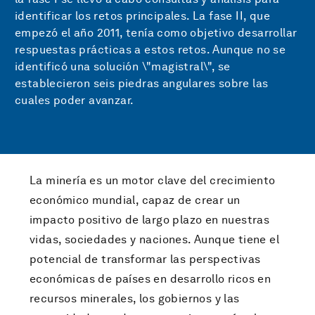
identificar los retos principales. La fase II, que
empezó el año 2011, tenía como objetivo desarrollar
respuestas prácticas a estos retos. Aunque no se
identificó una solución \"magistral\", se
establecieron seis piedras angulares sobre las
cuales poder avanzar.
La minería es un motor clave del crecimiento
económico mundial, capaz de crear un
impacto positivo de largo plazo en nuestras
vidas, sociedades y naciones. Aunque tiene el
potencial de transformar las perspectivas
económicas de países en desarrollo ricos en
recursos minerales, los gobiernos y las