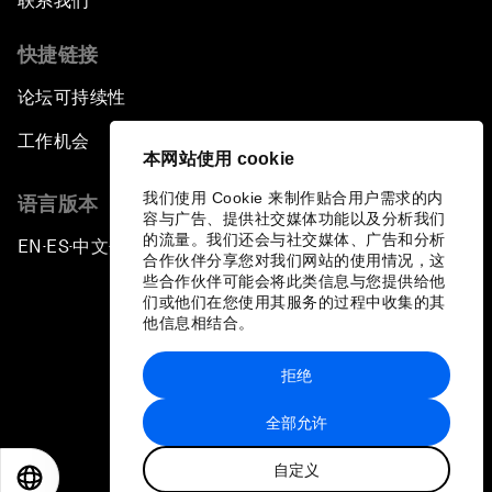
联系我们
快捷链接
论坛可持续性
工作机会
本网站使用 cookie
我们使用 Cookie 来制作贴合用户需求的内
语言版本
容与广告、提供社交媒体功能以及分析我们
的流量。我们还会与社交媒体、广告和分析
EN
ES
中文
日本語
▪
▪
▪
合作伙伴分享您对我们网站的使用情况，这
些合作伙伴可能会将此类信息与您提供给他
们或他们在您使用其服务的过程中收集的其
他信息相结合。
拒绝
隐私政策和服务条款
全部允许
站点地图
自定义
©
2026
世界经济论坛
EN
ES
中文
日本語