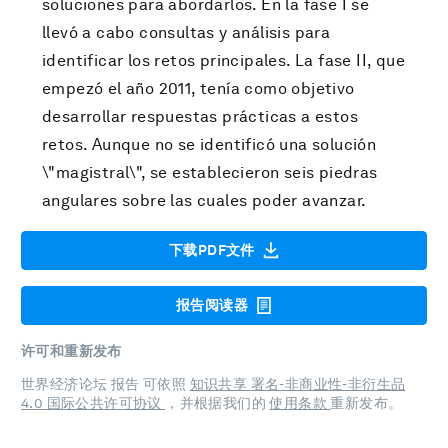
soluciones para abordarlos. En la fase I se
llevó a cabo consultas y análisis para
identificar los retos principales. La fase II, que
empezó el año 2011, tenía como objetivo
desarrollar respuestas prácticas a estos
retos. Aunque no se identificó una solución
\"magistral\", se establecieron seis piedras
angulares sobre las cuales poder avanzar.
下载PDF文件
报告阅读器
许可和重新发布
世界经济论坛 报告 可依照
知识共享 署名-非商业性-非衍生品
4.0 国际公共许可协议
，并根据我们的
使用条款
重新发布。