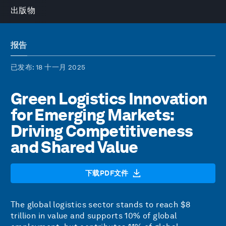
出版物
报告
已发布
: 18 十一月 2025
Green Logistics Innovation
for Emerging Markets:
Driving Competitiveness
and Shared Value
下载PDF文件
The global logistics sector stands to reach $8
trillion in value and supports 10% of global