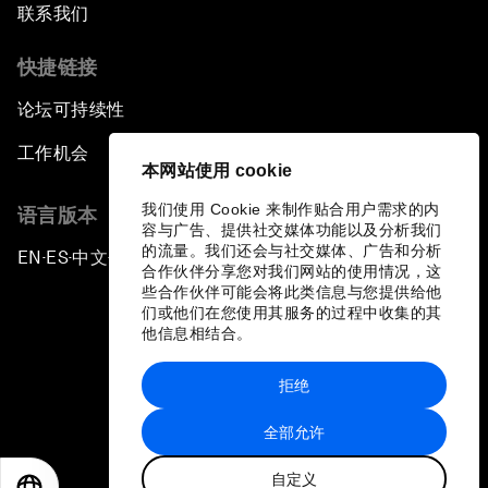
联系我们
快捷链接
论坛可持续性
工作机会
本网站使用 cookie
我们使用 Cookie 来制作贴合用户需求的内
语言版本
容与广告、提供社交媒体功能以及分析我们
的流量。我们还会与社交媒体、广告和分析
EN
ES
中文
日本語
▪
▪
▪
合作伙伴分享您对我们网站的使用情况，这
些合作伙伴可能会将此类信息与您提供给他
们或他们在您使用其服务的过程中收集的其
他信息相结合。
拒绝
隐私政策和服务条款
全部允许
站点地图
自定义
©
2026
世界经济论坛
EN
ES
中文
日本語