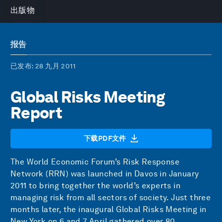
出版物
报告
已发布
: 28 九月 2011
Global Risks Meeting
Report
下载PDF文件
The World Economic Forum’s Risk Response
Network (RRN) was launched in Davos in January
2011 to bring together the world’s experts in
managing risk from all sectors of society. Just three
months later, the inaugural Global Risks Meeting in
New York on 6 and 7 April gathered over 80