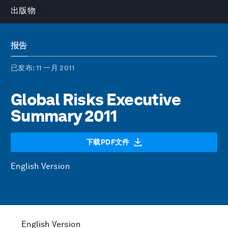
出版物
报告
已发布
: 11 一月 2011
Global Risks Executive
Summary 2011
下载PDF文件
English Version
English Version