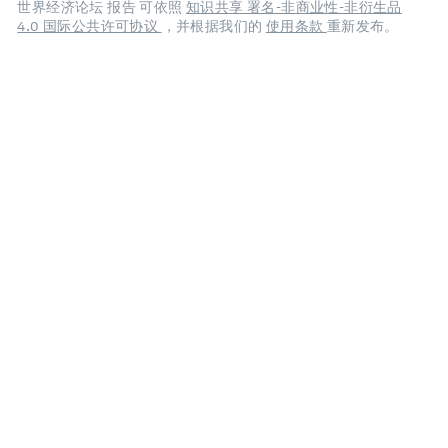
世界经济论坛 报告 可依照
知识共享 署名-非商业性-非衍生品
4.0 国际公共许可协议
，并根据我们的
使用条款
重新发布。