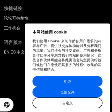
快捷链接
论坛可持续性
工作机会
本网站使用 cookie
我们使用 Cookie 来制作贴合用户需求的内
语言版本
容与广告、提供社交媒体功能以及分析我们
的流量。我们还会与社交媒体、广告和分析
EN
ES
中文
日本語
▪
▪
▪
合作伙伴分享您对我们网站的使用情况，这
些合作伙伴可能会将此类信息与您提供给他
们或他们在您使用其服务的过程中收集的其
他信息相结合。
拒绝
隐私政策和服务条款
全部允许
站点地图
自定义
©
2026
世界经济论坛
EN
ES
中文
日本語