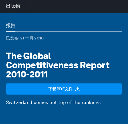
出版物
报告
已发布
: 21 十月 2010
The Global
Competitiveness Report
2010-2011
下载PDF文件
Switzerland comes out top of the rankings