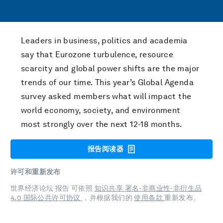
Leaders in business, politics and academia
say that Eurozone turbulence, resource
scarcity and global power shifts are the major
trends of our time. This year’s Global Agenda
survey asked members what will impact the
world economy, society, and environment
most strongly over the next 12-18 months.
报告阅读器
许可和重新发布
世界经济论坛 报告 可依照
知识共享 署名-非商业性-非衍生品
4.0 国际公共许可协议
，并根据我们的
使用条款
重新发布。