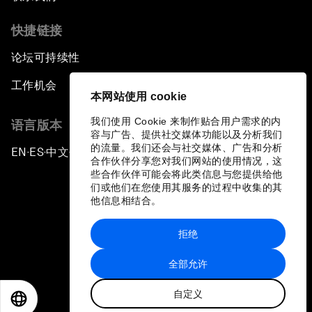
快捷链接
论坛可持续性
工作机会
本网站使用 cookie
我们使用 Cookie 来制作贴合用户需求的内
语言版本
容与广告、提供社交媒体功能以及分析我们
的流量。我们还会与社交媒体、广告和分析
EN
ES
中文
日本語
▪
▪
▪
合作伙伴分享您对我们网站的使用情况，这
些合作伙伴可能会将此类信息与您提供给他
们或他们在您使用其服务的过程中收集的其
他信息相结合。
拒绝
隐私政策和服务条款
全部允许
站点地图
自定义
©
2026
世界经济论坛
EN
ES
中文
日本語