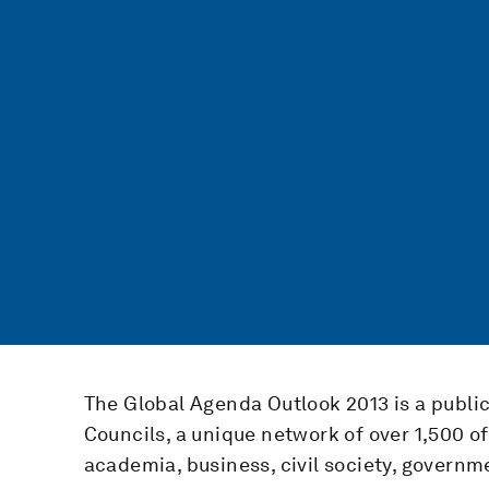
The Global Agenda Outlook 2013 is a publi
Councils, a unique network of over 1,500 o
academia, business, civil society, governm