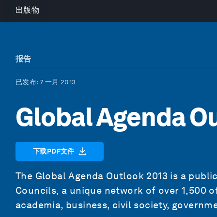
出版物
报告
已发布
: 7 一月 2013
Global Agenda Ou
下载PDF文件
The Global Agenda Outlook 2013 is a publi
Councils, a unique network of over 1,500 o
academia, business, civil society, governm