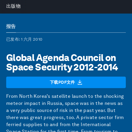
出版物
报告
已发布
: 1 六月 2010
Global Agenda Council on
Space Security 2012-2014
下载PDF文件
From North Korea’s satellite launch to the shocking
meteor impact in Russia, space was in the news as
a very public source of risk in the past year. But
there was great progress, too. A private sector firm
ferried supplies to and from the International
Space Station for the first time. From tourism to