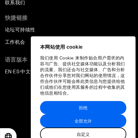
联系我们
快捷链接
论坛可持续性
工作机会
本网站使用 cookie
我们使用 Cookie 来制作贴合用户需求的内
语言版本
容与广告、提供社交媒体功能以及分析我们
的流量。我们还会与社交媒体、广告和分析
EN
ES
中文
日本語
▪
▪
▪
合作伙伴分享您对我们网站的使用情况，这
些合作伙伴可能会将此类信息与您提供给他
们或他们在您使用其服务的过程中收集的其
他信息相结合。
拒绝
隐私政策和服务条款
全部允许
站点地图
自定义
©
2026
世界经济论坛
EN
ES
中文
日本語