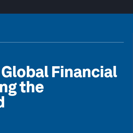
 Global Financial
ing the
d