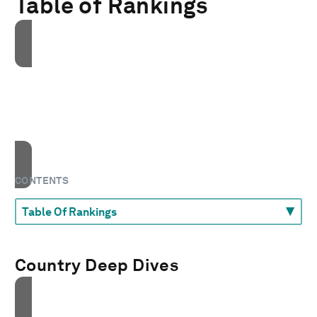
Table of Rankings
接受我们的营销cookies才能访问此内容。
These cookies are currently disabled in your
browser.
接受cookies
CONTENTS
Country Deep Dives