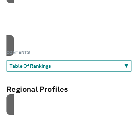
接受我们的营销cookies才能访问此内容。
These cookies are currently disabled in your
browser.
接受cookies
CONTENTS
Regional Profiles
接受我们的营销cookies才能访问此内容。
These cookies are currently disabled in your
browser.