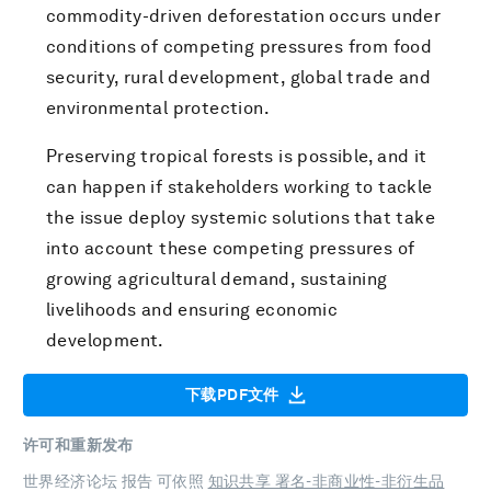
commodity-driven deforestation occurs under
conditions of competing pressures from food
security, rural development, global trade and
environmental protection.
Preserving tropical forests is possible, and it
can happen if stakeholders working to tackle
the issue deploy systemic solutions that take
into account these competing pressures of
growing agricultural demand, sustaining
livelihoods and ensuring economic
development.
下载PDF文件
许可和重新发布
世界经济论坛 报告 可依照
知识共享 署名-非商业性-非衍生品