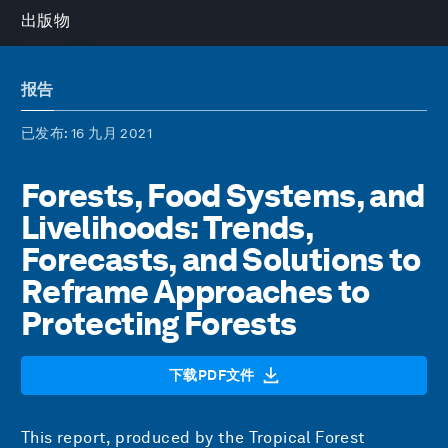
出版物
报告
已发布
: 16 九月 2021
Forests, Food Systems, and
Livelihoods: Trends,
Forecasts, and Solutions to
Reframe Approaches to
Protecting Forests
下载PDF文件
This report, produced by the Tropical Forest