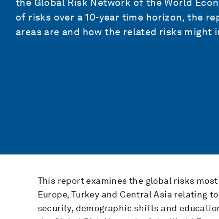
the Global Risk Network of the World Econ
of risks over a 10-year time horizon, the r
areas are and how the related risks might i
This report examines the global risks most
Europe, Turkey and Central Asia relating 
security, demographic shifts and educati