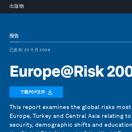
出版物
报告
已发布
: 23 十月 2008
Europe@Risk 20
下载PDF文件
This report examines the global risks most
Europe, Turkey and Central Asia relating 
security, demographic shifts and educati