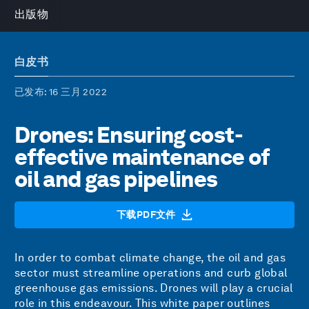
出版物
白皮书
已发布
: 16 三月 2022
Drones: Ensuring cost-
effective maintenance of
oil and gas pipelines
下载PDF文件
In order to combat climate change, the oil and gas
sector must streamline operations and curb global
greenhouse gas emissions. Drones will play a crucial
role in this endeavour. This white paper outlines