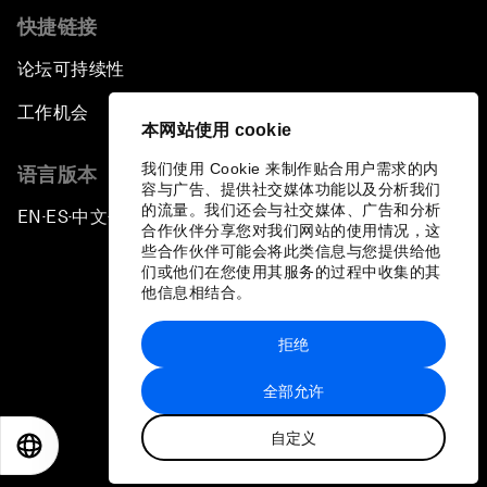
快捷链接
论坛可持续性
工作机会
本网站使用 cookie
我们使用 Cookie 来制作贴合用户需求的内
语言版本
容与广告、提供社交媒体功能以及分析我们
的流量。我们还会与社交媒体、广告和分析
EN
ES
中文
日本語
▪
▪
▪
合作伙伴分享您对我们网站的使用情况，这
些合作伙伴可能会将此类信息与您提供给他
们或他们在您使用其服务的过程中收集的其
他信息相结合。
拒绝
隐私政策和服务条款
全部允许
站点地图
自定义
©
2026
世界经济论坛
EN
ES
中文
日本語