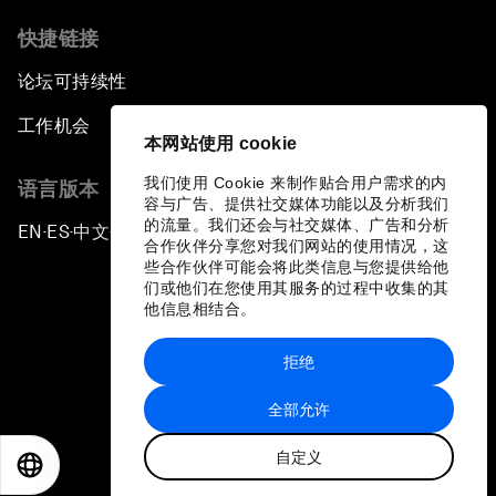
快捷链接
论坛可持续性
工作机会
本网站使用 cookie
我们使用 Cookie 来制作贴合用户需求的内
语言版本
容与广告、提供社交媒体功能以及分析我们
的流量。我们还会与社交媒体、广告和分析
EN
ES
中文
日本語
▪
▪
▪
合作伙伴分享您对我们网站的使用情况，这
些合作伙伴可能会将此类信息与您提供给他
们或他们在您使用其服务的过程中收集的其
他信息相结合。
拒绝
隐私政策和服务条款
全部允许
站点地图
自定义
©
2026
世界经济论坛
EN
ES
中文
日本語