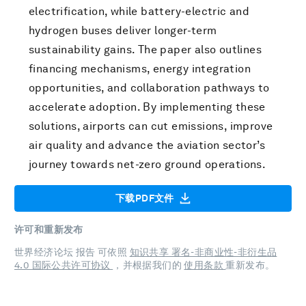
electrification, while battery-electric and
hydrogen buses deliver longer-term
sustainability gains. The paper also outlines
financing mechanisms, energy integration
opportunities, and collaboration pathways to
accelerate adoption. By implementing these
solutions, airports can cut emissions, improve
air quality and advance the aviation sector’s
journey towards net-zero ground operations.
下载PDF文件
许可和重新发布
世界经济论坛 报告 可依照
知识共享 署名-非商业性-非衍生品
4.0 国际公共许可协议
，并根据我们的
使用条款
重新发布。