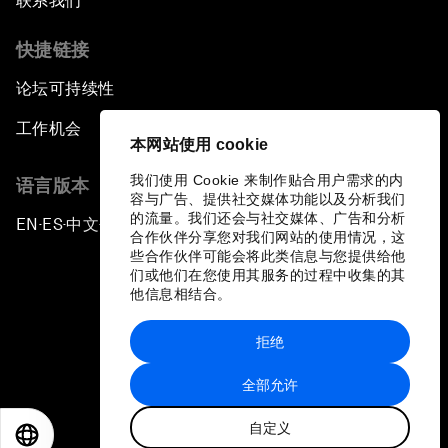
联系我们
快捷链接
论坛可持续性
工作机会
本网站使用 cookie
我们使用 Cookie 来制作贴合用户需求的内
语言版本
容与广告、提供社交媒体功能以及分析我们
的流量。我们还会与社交媒体、广告和分析
EN
ES
中文
日本語
▪
▪
▪
合作伙伴分享您对我们网站的使用情况，这
些合作伙伴可能会将此类信息与您提供给他
们或他们在您使用其服务的过程中收集的其
他信息相结合。
拒绝
隐私政策和服务条款
全部允许
站点地图
自定义
©
2026
世界经济论坛
EN
ES
中文
日本語