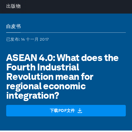
出版物
白皮书
已发布
: 14 十一月 2017
ASEAN 4.0: What does the
Fourth Industrial
Revolution mean for
regional economic
integration?
下载PDF文件