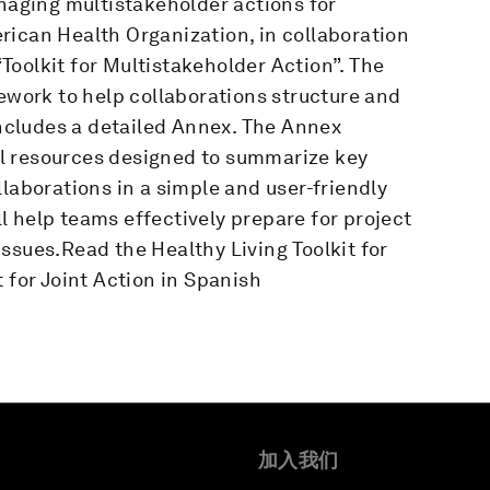
anaging multistakeholder actions for
rican Health Organization, in collaboration
oolkit for Multistakeholder Action”. The
mework to help collaborations structure and
 includes a detailed Annex. The Annex
l resources designed to summarize key
llaborations in a simple and user-friendly
 help teams effectively prepare for project
ssues.Read the Healthy Living Toolkit for
 for Joint Action in Spanish
加入我们