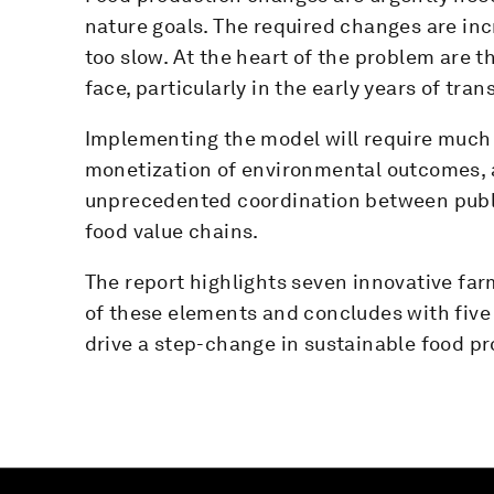
nature goals. The required changes are inc
too slow. At the heart of the problem are 
face, particularly in the early years of trans
Implementing the model will require much 
monetization of environmental outcomes, a
unprecedented coordination between publi
food value chains.
The report highlights seven innovative f
of these elements and concludes with five
drive a step-change in sustainable food pr