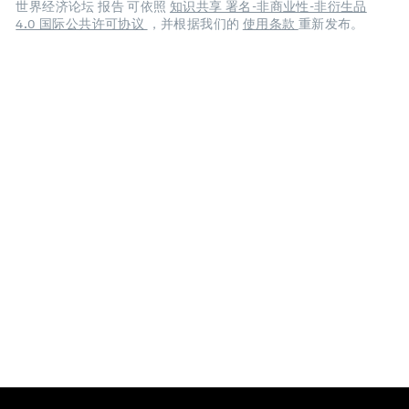
世界经济论坛 报告 可依照
知识共享 署名-非商业性-非衍生品
4.0 国际公共许可协议
，并根据我们的
使用条款
重新发布。