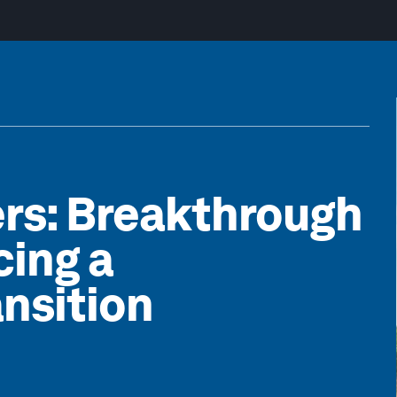
ers: Breakthrough
cing a
ansition