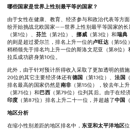
哪些国家是世界上性别最平等的国家？
由于女性在健康、教育、经济参与和政治代表等方面
纷开始挑战北欧国家——世界上性别最平等国家的长
（第1位）、
芬兰
（第2位）、
挪威
（第3位）和
瑞典
的则是超过爱尔兰，排名上升一位的
卢旺达
（第5位
稍稍领先于排名均上升一位的斯洛文尼亚（第8位）
拉瓜成功跻身第10位。
此外，由于针对预计所得收入采取了更加透明的措施
20位的其它主要经济体还有
德国
（第13位）、
法国
（
排名最高的国家仍然是
南非
（第15位），较去年上
（第75位）和
巴西
（第79位）位列其后。由于在经
印度
（第87位）排名上升二十一位，并超越了
中国
地区分析
在缩小性别差距的地区排名中，
东亚和太平洋地区
位