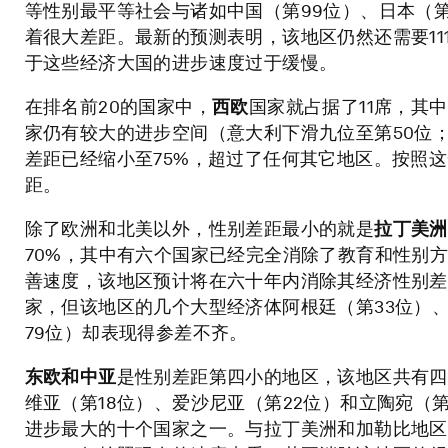
等性别最平等社会与诸如中国（第99位）、日本（第1
着很大差距。最新的预测表明，该地区仍然还需要1
于这些经济大国的进步速度过于缓慢。
在排名前20的国家中，
西欧
国家就占据了11席，其
家仍有较大的进步空间（意大利下滑九位至第50位
差距已经缩小至75%，超过了任何其它地区。按照这
距。
除了欧洲和北美以外，性别差距最小的就是
拉丁美洲
70%，其中有六个国家已经完全消除了教育和性别
善速度，该地区预计将在六十年内消除其经济性别差
家，但该地区的几个大型经济体阿根廷（第33位）、
79位）却表现得参差不齐。
东欧和中亚
是性别差距第四小的地区，该地区共有四
维亚（第18位）、爱沙尼亚（第22位）和立陶宛（第
进步最大的十个国家之一。与拉丁美洲和加勒比地区