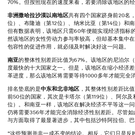
70%。但按照现在的速度来看，若要消除该地区的经
非洲撒哈拉沙漠以南地区
共有四个国家跻身前20名
位）、布隆迪（第12位）、纳米比亚（第14位）和南
但有数据表明，该地区只需60年便能实现经济指标
然该地区的女性劳动力参与率较高，但却基本集中在
包容性的促进作用，就必须及时解决好这一问题。
南亚
的整体性别差距比值为67%。该地区的尼泊尔（第
度最快的十大国家之一。但是，该地区在缩小经济差
革进度，那么该地区将需要等待1000多年才能完全
排名垫底的是
中东和北非地区
，其整体性别差距比值
前50位的国家，其次是卡塔尔（第119位）、阿尔及
位）。和南亚一样，该地区在解决经济不平等这一问
仍将需要356年才能完全消除经济性别差距。尽管如
与方面取得了最显著进步，其中包括沙特阿拉伯、巴
“这些预测并非一成不变的结论。相反，它们只是反