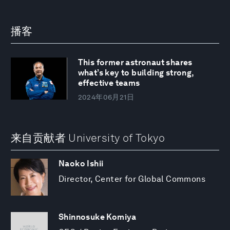
播客
This former astronaut shares
what’s key to building strong,
effective teams
2024年06月21日
来自贡献者 University of Tokyo
Naoko Ishii
Director, Center for Global Commons
Shinnosuke Komiya