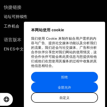
快捷链接
论坛可持续性
工作机会
本网站使用 cookie
我们使用 Cookie 来制作贴合用户需求的内
语言版本
容与广告、提供社交媒体功能以及分析我们
的流量。我们还会与社交媒体、广告和分析
EN
ES
中文
日本語
▪
▪
▪
合作伙伴分享您对我们网站的使用情况，这
些合作伙伴可能会将此类信息与您提供给他
们或他们在您使用其服务的过程中收集的其
他信息相结合。
拒绝
隐私政策和服务条款
全部允许
站点地图
自定义
©
2026
世界经济论坛
EN
ES
中文
日本語