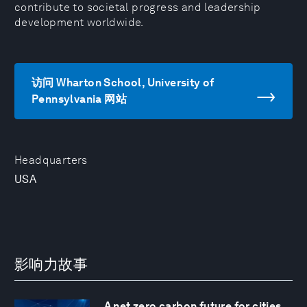
contribute to societal progress and leadership
development worldwide.
访问 Wharton School, University of
Pennsylvania 网站
Headquarters
USA
影响力故事
A net zero carbon future for cities