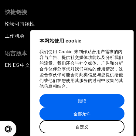
快捷链接
论坛可持续性
工作机会
本网站使用 cookie
我们使用 Cookie 来制作贴合用户需求的内
语言版本
容与广告、提供社交媒体功能以及分析我们
的流量。我们还会与社交媒体、广告和分析
EN
ES
中文
日本語
▪
▪
▪
合作伙伴分享您对我们网站的使用情况，这
些合作伙伴可能会将此类信息与您提供给他
们或他们在您使用其服务的过程中收集的其
他信息相结合。
拒绝
隐私政策和服务条款
全部允许
站点地图
自定义
©
2026
世界经济论坛
EN
ES
中文
日本語