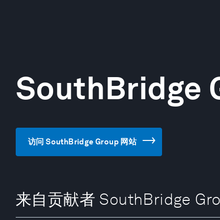
SouthBridge 
访问 SouthBridge Group 网站
来自贡献者 SouthBridge Gro