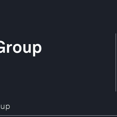
Group
up