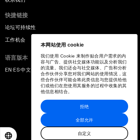
快捷链接
论坛可持续性
工作机会
本网站使用 cookie
我们使用 Cookie 来制作贴合用户需求的内
语言版本
容与广告、提供社交媒体功能以及分析我们
的流量。我们还会与社交媒体、广告和分析
EN
ES
中文
日本語
▪
▪
▪
合作伙伴分享您对我们网站的使用情况，这
些合作伙伴可能会将此类信息与您提供给他
们或他们在您使用其服务的过程中收集的其
他信息相结合。
拒绝
隐私政策和服务条款
全部允许
站点地图
自定义
©
2026
世界经济论坛
EN
ES
中文
日本語