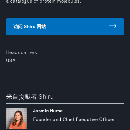
a catalogue of protein molecules.
访问 Shiru 网站
Headquarters
USA
来自贡献者 Shiru
Jasmin Hume
Founder and Chief Executive Officer