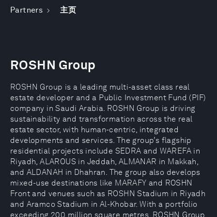
Partners
主页
ROSHN Group
ROSHN Group is a leading multi-asset class real
estate developer and a Public Investment Fund (PIF)
company in Saudi Arabia. ROSHN Group is driving
sustainability and transformation across the real
estate sector, with human-centric, integrated
developments and services. The group’s flagship
residential projects include SEDRA and WAREFA in
Riyadh, ALAROUS in Jeddah, ALMANAR in Makkah,
and ALDANAH in Dhahran. The group also develops
mixed-use destinations like MARAFY and ROSHN
Front and venues such as ROSHN Stadium in Riyadh
and Aramco Stadium in Al-Khobar. With a portfolio
exceeding 200 million square metres, ROSHN Group