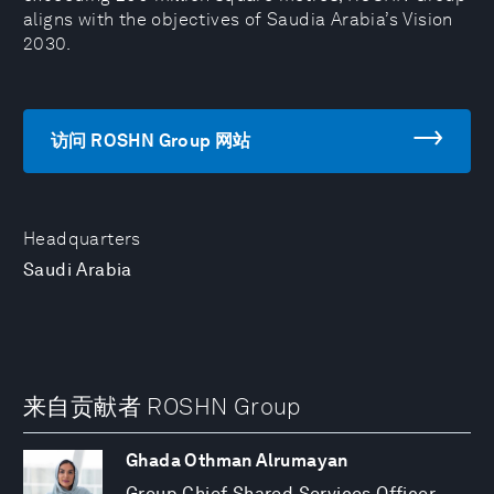
aligns with the objectives of Saudia Arabia’s Vision
2030.
访问 ROSHN Group 网站
Headquarters
Saudi Arabia
来自贡献者 ROSHN Group
Ghada Othman Alrumayan
Group Chief Shared Services Officer