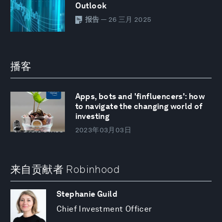
Outlook
报告
— 26 三月 2025
播客
Apps, bots and 'finfluencers': how
to navigate the changing world of
investing
2023年03月03日
来自贡献者 Robinhood
Stephanie Guild
Chief Investment Officer