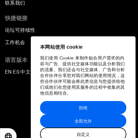
联系我们
快捷链接
论坛可持续性
工作机会
本网站使用 cookie
我们使用 Cookie 来制作贴合用户需求的内
语言版本
容与广告、提供社交媒体功能以及分析我们
的流量。我们还会与社交媒体、广告和分析
EN
ES
中文
日本語
▪
▪
▪
合作伙伴分享您对我们网站的使用情况，这
些合作伙伴可能会将此类信息与您提供给他
们或他们在您使用其服务的过程中收集的其
他信息相结合。
拒绝
隐私政策和服务条款
全部允许
站点地图
自定义
©
2026
世界经济论坛
EN
ES
中文
日本語