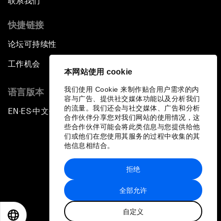
联系我们
快捷链接
论坛可持续性
工作机会
本网站使用 cookie
我们使用 Cookie 来制作贴合用户需求的内
语言版本
容与广告、提供社交媒体功能以及分析我们
的流量。我们还会与社交媒体、广告和分析
EN
ES
中文
日本語
▪
▪
▪
合作伙伴分享您对我们网站的使用情况，这
些合作伙伴可能会将此类信息与您提供给他
们或他们在您使用其服务的过程中收集的其
他信息相结合。
拒绝
隐私政策和服务条款
全部允许
站点地图
自定义
©
2026
世界经济论坛
EN
ES
中文
日本語