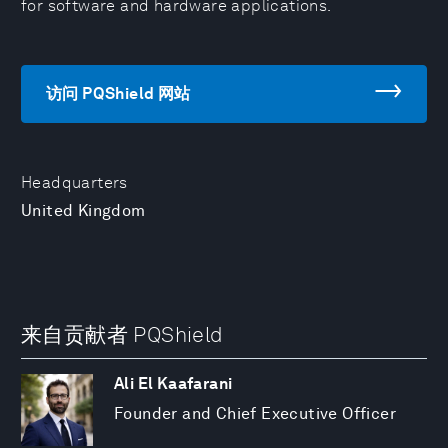
for software and hardware applications.
访问 PQShield 网站
Headquarters
United Kingdom
来自贡献者 PQShield
Ali El Kaafarani
Founder and Chief Executive Officer