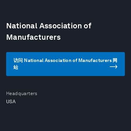
National Association of
Manufacturers
访问 National Association of Manufacturers 网
站
Headquarters
USA