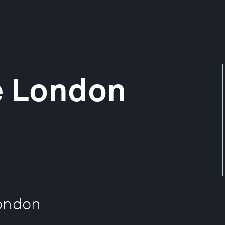
e London
ondon