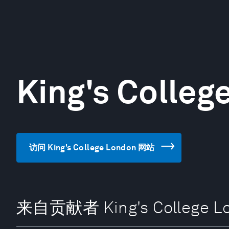
King's Colleg
访问 King's College London 网站
来自贡献者 King's College L