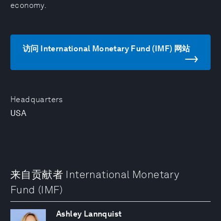
economy.
访问 International Monetary Fund (IMF) 网站
Headquarters
USA
来自贡献者 International Monetary
Fund (IMF)
Ashley Lannquist