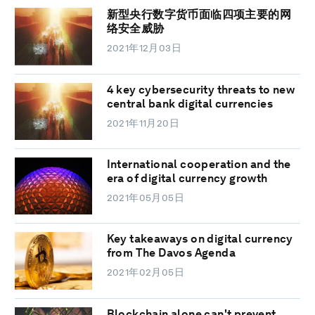
新型央行数字货币面临四项主要的网
络安全威胁
2021年12月03日
4 key cybersecurity threats to new
central bank digital currencies
2021年11月20日
International cooperation and the
era of digital currency growth
2021年05月05日
Key takeaways on digital currency
from The Davos Agenda
2021年02月05日
Blockchain alone can't prevent