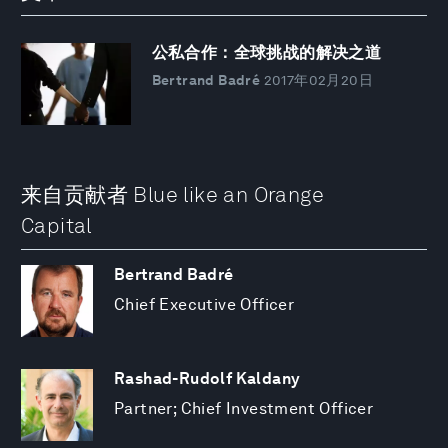
公私合作：全球挑战的解决之道
Bertrand Badré
2017年02月20日
来自贡献者 Blue like an Orange
Capital
Bertrand Badré
Chief Executive Officer
Rashad-Rudolf Kaldany
Partner; Chief Investment Officer