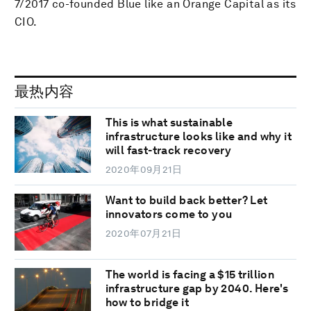
7/2017 co-founded Blue like an Orange Capital as its
CIO.
最热内容
This is what sustainable
infrastructure looks like and why it
will fast-track recovery
2020年09月21日
Want to build back better? Let
innovators come to you
2020年07月21日
The world is facing a $15 trillion
infrastructure gap by 2040. Here's
how to bridge it