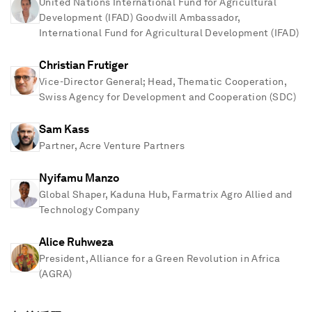
United Nations International Fund for Agricultural
Development (IFAD) Goodwill Ambassador,
International Fund for Agricultural Development (IFAD)
Christian Frutiger
Vice-Director General; Head, Thematic Cooperation,
Swiss Agency for Development and Cooperation (SDC)
Sam Kass
Partner, Acre Venture Partners
Nyifamu Manzo
Global Shaper, Kaduna Hub, Farmatrix Agro Allied and
Technology Company
Alice Ruhweza
President, Alliance for a Green Revolution in Africa
(AGRA)