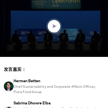
seconds
of
1
hour,
13
minutes,
10
seconds
发言嘉宾：
Herman Betten
Chief Sustainability and Corporate Affairs Officer,
Flora Food Group
Sabrina Dhowre Elba