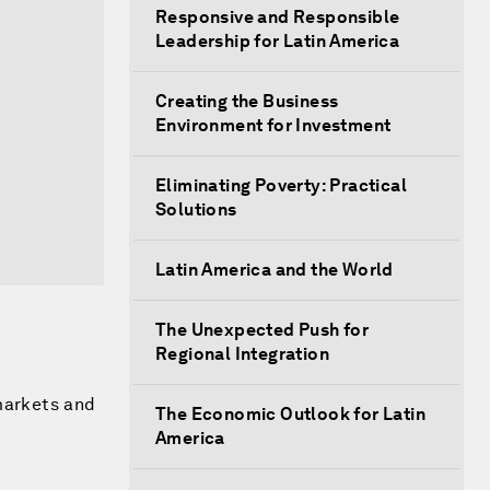
Responsive and Responsible
Leadership for Latin America
Creating the Business
Environment for Investment
Eliminating Poverty: Practical
Solutions
Latin America and the World
The Unexpected Push for
Regional Integration
 markets and
The Economic Outlook for Latin
America