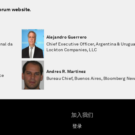
Forum website.
Alejandro Guerrero
onal da
Chief Executive Officer, Argentina & Urugua
Lockton Companies, LLC
Andres R. Martinez
ce
Bureau Chief, Buenos Aires, Bloomberg Ne
加入我们
登录