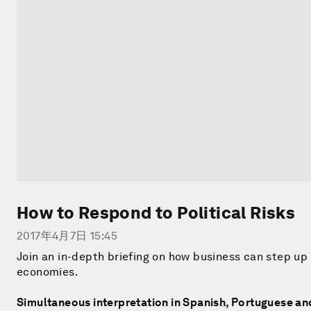
How to Respond to Political Risks
2017年4月7日 15:45
Join an in-depth briefing on how business can step up 
economies.
Simultaneous interpretation in Spanish, Portuguese an