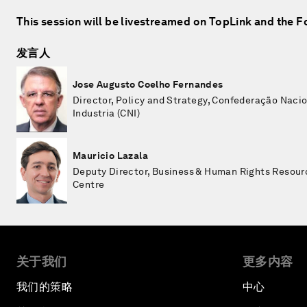
This session will be livestreamed on TopLink and the 
发言人
Jose Augusto Coelho Fernandes
Director, Policy and Strategy, Confederação Naci
Industria (CNI)
Mauricio Lazala
Deputy Director, Business & Human Rights Resour
Centre
关于我们
更多内容
我们的策略
中心