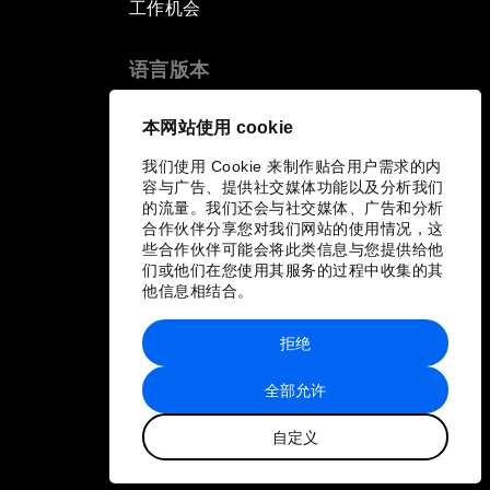
工作机会
Risks
语言版本
Productive Latin America
EN
ES
中文
日本語
▪
▪
▪
本网站使用 cookie
Fighting Corruption: The New
Way Forward
我们使用 Cookie 来制作贴合用户需求的内
容与广告、提供社交媒体功能以及分析我们
的流量。我们还会与社交媒体、广告和分析
How to Advance Inclusive Growth
合作伙伴分享您对我们网站的使用情况，这
些合作伙伴可能会将此类信息与您提供给他
们或他们在您使用其服务的过程中收集的其
Latin America's Energy Transition
他信息相结合。
Fostering Development and
拒绝
Entrepreneurship in the Fourth
Industrial Revolution
全部允许
自定义