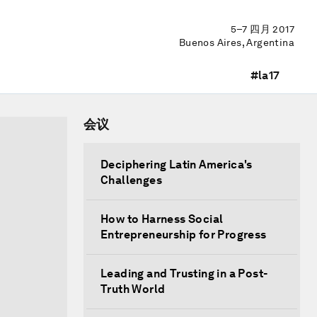
5–7 四月 2017
Buenos Aires, Argentina
#la17
会议
Deciphering Latin America's
Challenges
How to Harness Social
Entrepreneurship for Progress
Leading and Trusting in a Post-
Truth World