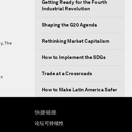
Getting Ready for the Fourth
Industrial Revolution
Shaping the G20 Agenda
Rethinking Market Capitalism
y, The
How to Implement the SDGs
Trade at a Crossroads
ws
How to Make Latin America Safer
Keeping the Commitment on
快捷链接
Climate Change
论坛可持续性
How to Respond to Political