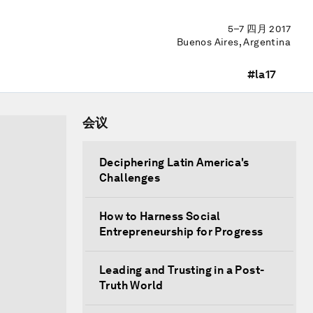
5–7 四月 2017
Buenos Aires, Argentina
#la17
会议
Deciphering Latin America's
Challenges
How to Harness Social
Entrepreneurship for Progress
Leading and Trusting in a Post-
Truth World