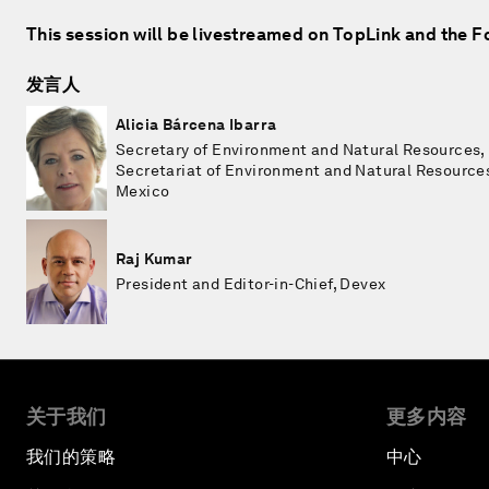
This session will be livestreamed on TopLink and the 
发言人
Alicia Bárcena Ibarra
Secretary of Environment and Natural Resources,
Secretariat of Environment and Natural Resource
Mexico
Raj Kumar
President and Editor-in-Chief, Devex
关于我们
更多内容
我们的策略
中心