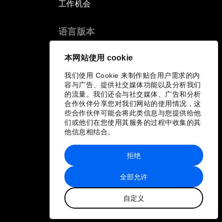
工作机会
Risks
语言版本
Productive Latin America
EN
ES
中文
日本語
▪
▪
▪
本网站使用 cookie
Fighting Corruption: The New
Way Forward
我们使用 Cookie 来制作贴合用户需求的内
容与广告、提供社交媒体功能以及分析我们
的流量。我们还会与社交媒体、广告和分析
How to Advance Inclusive Growth
合作伙伴分享您对我们网站的使用情况，这
些合作伙伴可能会将此类信息与您提供给他
们或他们在您使用其服务的过程中收集的其
Latin America's Energy Transition
他信息相结合。
Fostering Development and
拒绝
Entrepreneurship in the Fourth
Industrial Revolution
全部允许
自定义