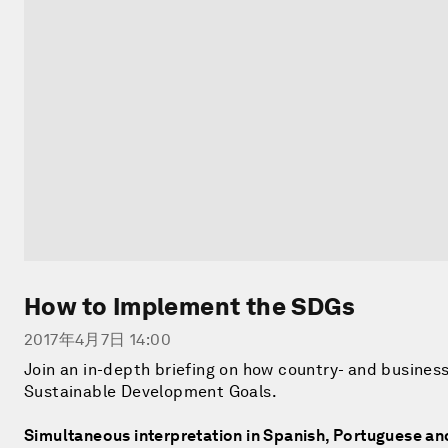
How to Implement the SDGs
2017年4月7日 14:00
Join an in-depth briefing on how country- and busines
Sustainable Development Goals.
Simultaneous interpretation in Spanish, Portuguese an