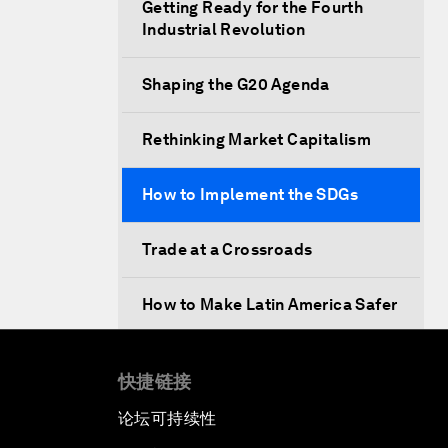
Getting Ready for the Fourth
Industrial Revolution
Shaping the G20 Agenda
Rethinking Market Capitalism
How to Implement the SDGs
Trade at a Crossroads
How to Make Latin America Safer
Keeping the Commitment on
快捷链接
Climate Change
论坛可持续性
How to Respond to Political