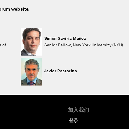
Forum website.
Simón Gaviria Muñoz
s of
Senior Fellow, New York University (NYU)
Javier Pastorino
加入我们
登录