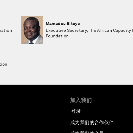
Mamadou Biteye
vation
Executive Secretary, The African Capacity 
Foundation
tion
加入我们
登录
成为我们的合作伙伴