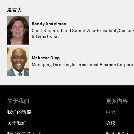
发言人
Sandy Andelman
Chief Scientist and Senior Vice-President, Conser
International
Makhtar Diop
Managing Director, International Finance Corpora
关于我们
更多内容
我们的策略
中心
关于我们
会议