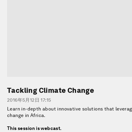
Tackling Climate Change
2016年5月12日 17:15
Learn in-depth about innovative solutions that levera
change in Africa.
This session is webcast.