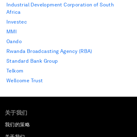
Industrial Development Corporation of South
Africa
Investec
MMI
Oando
Rwanda Broadcasting Agency (RBA)
Standard Bank Group
Telkom
Wellcome Trust
关于我们
我们的策略
关于我们