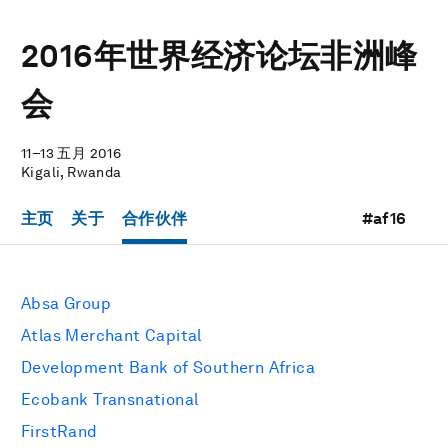
2016年世界经济论坛非洲峰
会
11–13 五月 2016
Kigali, Rwanda
主页
关于
合作伙伴
#af16
Absa Group
Atlas Merchant Capital
Development Bank of Southern Africa
Ecobank Transnational
FirstRand