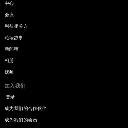
中心
Realizing Africa as One Market
会议
Towards a New Energy Future
利益相关方
论坛故事
Managing Migration
新闻稿
Issue Briefing: What Does the Fourth Industrial
Revolution Mean to Africa?
相册
视频
Africa’s Pathways to Transformation
加入我们
Closing Remarks
登录
成为我们的合作伙伴
成为我们的会员