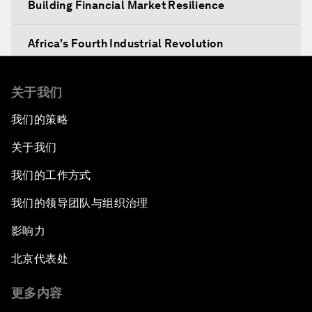
Building Financial Market Resilience
Africa's Fourth Industrial Revolution
Africa Social Entrepreneurs of the Year Award
关于我们
Ceremony
我们的策略
Infrastructure Investment
关于我们
The Village of the Future
我们的工作方式
我们的领导团队与组织治理
Rethinking Agriculture
影响力
What If: All Education Were Digital?
北京代表处
Tackling Climate Change
更多内容