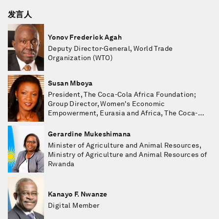
发言人
Yonov Frederick Agah
Deputy Director-General, World Trade
Organization (WTO)
Susan Mboya
President, The Coca-Cola Africa Foundation;
Group Director, Women's Economic
Empowerment, Eurasia and Africa, The Coca-
Cola Company
Gerardine Mukeshimana
Minister of Agriculture and Animal Resources,
Ministry of Agriculture and Animal Resources of
Rwanda
Kanayo F. Nwanze
Digital Member