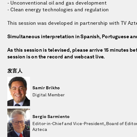
- Unconventional oil and gas development
- Clean energy technologies and regulation
This session was developed in partnership with TV Azt
Simultaneous interpretation in Spanish, Portuguese an
As this session is televised, please arrive 15 minutes be
session is on the record and webcast live.
发言人
Samir Brikho
Digital Member
Sergio Sarmiento
Editor-in-Chief and Vice-President, Board of Editor
Azteca