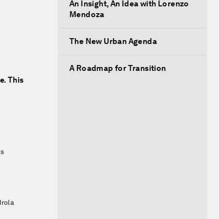
An Insight, An Idea with Lorenzo
Mendoza
The New Urban Agenda
A Roadmap for Transition
e. This
es
drola