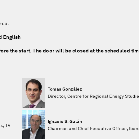
eca.
d English
fore the start. The door will be closed at the scheduled tim
Tomas González
Director, Centre for Regional Energy Studi
Ignacio S. Galán
s, TV
Chairman and Chief Executive Officer, Iber