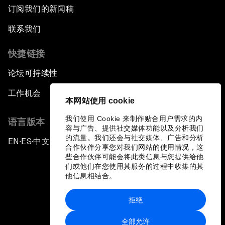
订阅我们的新闻稿
Close Encounters with Jane Goodall and Skye
联系我们
Meaker
快捷链接
Advancing the Belt and Road Initiative: China’s
论坛可持续性
Trillion-Dollar Vision
工作机会
本网站使用 cookie
Strategic Outlook on South Asia
我们使用 Cookie 来制作贴合用户需求的内
语言版本
容与广告、提供社交媒体功能以及分析我们
Future Frontiers of Technology Control
的流量。我们还会与社交媒体、广告和分析
EN
ES
中文
日本語
▪
▪
▪
合作伙伴分享您对我们网站的使用情况，这
些合作伙伴可能会将此类信息与您提供给他
Media Freedom in Crisis
们或他们在您使用其服务的过程中收集的其
他信息相结合。
Achieving a Single Market in Africa
拒绝
隐私政策和服务条款
A Conversation with Sir David Attenborough
全部允许