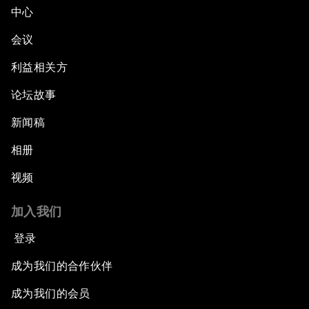
The Collapse of Cryptocurrency
中心
会议
Radically Reinventing Social Systems
利益相关方
Welcoming Remarks and Special Address
论坛故事
Shaping Globalization 4.0
新闻稿
相册
Automated Markets
视频
Peace and Reconciliation in a Multipolar World
加入我们
Managing a Global Garbage Crisis
登录
成为我们的合作伙伴
Plastic Pollution: An End in Sight?
成为我们的会员
Nuclear Brinksmanship