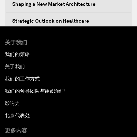
Shaping a New Market Architecture
Strategic Outlook on Healthcare
Designing for Everyone
关于我们
我们的策略
Water for Life
关于我们
Rethinking Global Financial Risk
我们的工作方式
Strategic Outlook on the Digital Economy
我们的领导团队与组织治理
影响力
Strategic Outlook on Consumption
北京代表处
The Modern History of Globalization
更多内容