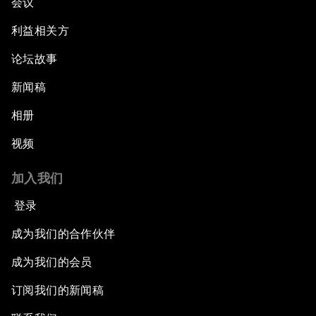
会议
Radically Reinventing Social Systems
利益相关方
Welcoming Remarks and Special Address
论坛故事
Shaping Globalization 4.0
新闻稿
相册
Automated Markets
视频
Peace and Reconciliation in a Multipolar World
加入我们
Managing a Global Garbage Crisis
登录
成为我们的合作伙伴
Plastic Pollution: An End in Sight?
成为我们的会员
Nuclear Brinksmanship
订阅我们的新闻稿
Close Encounters with Jane Goodall and Skye