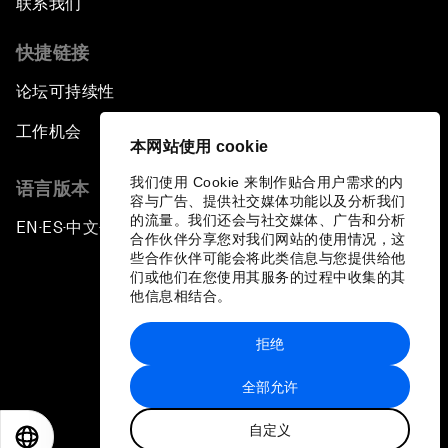
联系我们
Meaker
快捷链接
Advancing the Belt and Road Initiative: China’s
论坛可持续性
Trillion-Dollar Vision
工作机会
本网站使用 cookie
Strategic Outlook on South Asia
我们使用 Cookie 来制作贴合用户需求的内
语言版本
容与广告、提供社交媒体功能以及分析我们
Future Frontiers of Technology Control
的流量。我们还会与社交媒体、广告和分析
EN
ES
中文
日本語
▪
▪
▪
合作伙伴分享您对我们网站的使用情况，这
些合作伙伴可能会将此类信息与您提供给他
Media Freedom in Crisis
们或他们在您使用其服务的过程中收集的其
他信息相结合。
Achieving a Single Market in Africa
拒绝
隐私政策和服务条款
A Conversation with Sir David Attenborough
全部允许
and HRH The Duke of Cambridge
站点地图
自定义
©
2026
世界经济论坛
EN
ES
中文
日本語