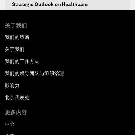
Strategic Outlook on Healthcare
Designing for Everyone
关于我们
我们的策略
Water for Life
关于我们
Rethinking Global Financial Risk
我们的工作方式
Strategic Outlook on the Digital Economy
我们的领导团队与组织治理
影响力
Strategic Outlook on Consumption
北京代表处
The Modern History of Globalization
更多内容
The Collapse of Cryptocurrency
中心