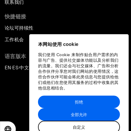
联系我们
快捷链接
论坛可持续性
工作机会
本网站使用 cookie
我们使用 Cookie 来制作贴合用户需求的内
语言版本
容与广告、提供社交媒体功能以及分析我们
的流量。我们还会与社交媒体、广告和分析
EN
ES
中文
日本語
▪
▪
▪
合作伙伴分享您对我们网站的使用情况，这
些合作伙伴可能会将此类信息与您提供给他
们或他们在您使用其服务的过程中收集的其
他信息相结合。
拒绝
隐私政策和服务条款
全部允许
站点地图
自定义
©
2026
世界经济论坛
EN
ES
中文
日本語